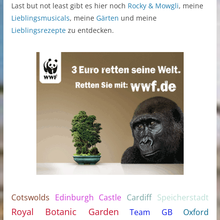
Last but not least gibt es hier noch
Rocky & Mowgli
, meine
Lieblingsmusicals
, meine
Gärten
und meine
Lieblingsrezepte
zu entdecken.
Cotswolds
Edinburgh Castle
Cardiff
Speicherstadt
Royal Botanic Garden
Team GB
Oxford