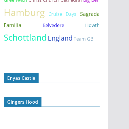
Hamburg
Sagrada
Cruise Days
Familia
Belvedere
Howth
Schottland
England
Team GB
Enyas Castle
Gingers Hood