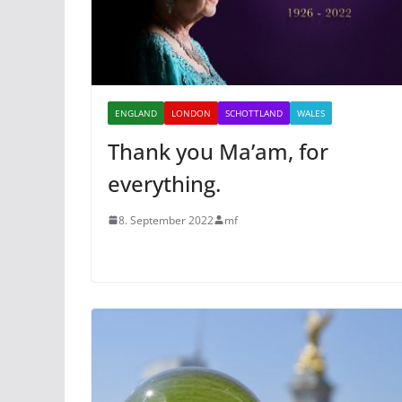
ENGLAND
LONDON
SCHOTTLAND
WALES
Thank you Ma’am, for
everything.
8. September 2022
mf