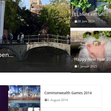
Es blüht so bunt…
28. Juni 2026
FRONT
LONDON
70.000 Schri
Happy New Year 20
23. Mai 2024
mf
1. Januar 2025
Commonwealth Games 2014
6. August 2014