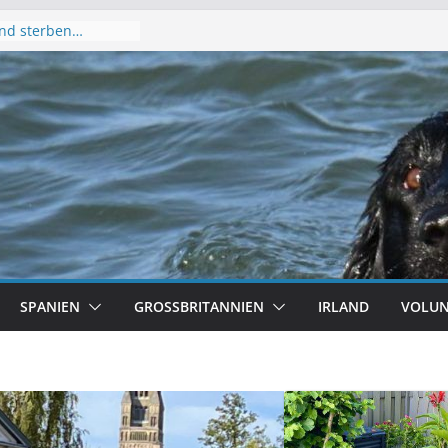
nd sterben…
t…
 2026 – diesmal
 2025!
s!
SPANIEN
GROSSBRITANNIEN
IRLAND
VOLUN