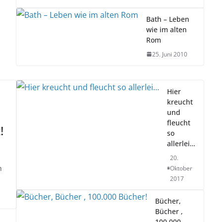
Bath – Leben
wie im alten
Rom
25. Juni 2010
Hier
kreucht
und
fleucht
!
so
allerlei…
20.
n
Oktober
2017
Bücher,
Bücher ,
100.000