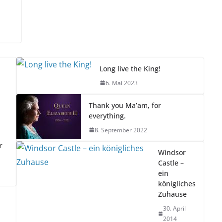
Long live the King!
6. Mai 2023
Thank you Ma’am, for
everything.
8. September 2022
r
Windsor
Castle –
ein
königliches
Zuhause
30. April
2014