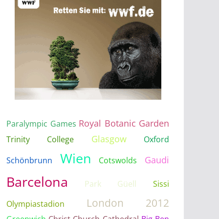
Royal Botanic Garden
Paralympic Games
Glasgow
Trinity College
Oxford
Wien
Gaudi
Schönbrunn
Cotswolds
Barcelona
Park Güell
Sissi
London 2012
Olympiastadion
Greenwich
Christ Church Cathedral
Big Ben