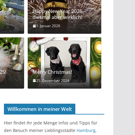
Happy New Year 2026 –
diesmal aber wirklich!
1. Januar 2026
tte in 4 Tagen
25!
Merry Christmas!
25. Dezember 2024
Willkommen in meiner Welt
Hier findet Ihr jede Menge Infos und Tipps für
den Besuch meiner Lieblingsstädte
Hamburg
,