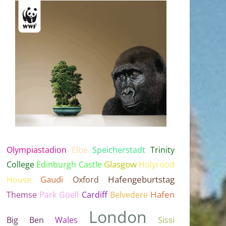
Olympiastadion
Elbe
Speicherstadt
Trinity
Glasgow
College
Edinburgh Castle
Holyrood
Gaudi
Hafengeburtstag
House
Oxford
Hafen
Themse
Park Güell
Cardiff
Belvedere
London
Big Ben
Wales
Sissi