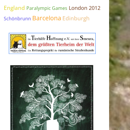
England
London 2012
Paralympic Games
Barcelona
Edinburgh
Schönbrunn