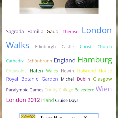
London
Sagrada Familia
Gaudi
Themse
Walks
Edinburgh Castle
Christ Church
Hamburg
England
Cathedral
Schönbrunn
Hafen
Cotswolds
Wales
Howth
Holyrood House
Royal Botanic Garden
Glasgow
Michel
Dublin
Wien
Paralympic Games
Trinity College
Belvedere
London 2012
Irland
Cruise Days