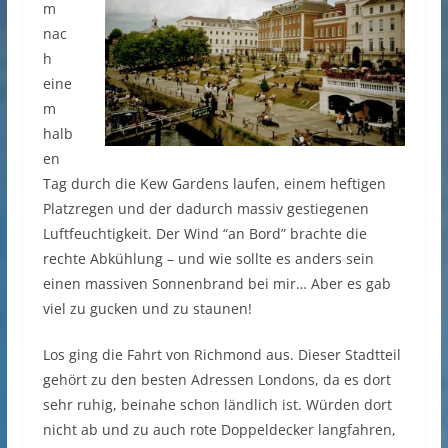
m
nac
h
eine
m
halb
en
Tag durch die Kew Gardens laufen, einem heftigen
Platzregen und der dadurch massiv gestiegenen
Luftfeuchtigkeit. Der Wind “an Bord” brachte die
rechte Abkühlung – und wie sollte es anders sein
einen massiven Sonnenbrand bei mir… Aber es gab
viel zu gucken und zu staunen!
Los ging die Fahrt von Richmond aus. Dieser Stadtteil
gehört zu den besten Adressen Londons, da es dort
sehr ruhig, beinahe schon ländlich ist. Würden dort
nicht ab und zu auch rote Doppeldecker langfahren,