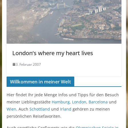
London‘s where my heart lives
3. Februar 2007
Willkommen in meiner Welt
Hier findet Ihr jede Menge Infos und Tipps für den Besuch
meiner Lieblingsstädte
Hamburg
,
London
,
Barcelona
und
Wien
. Auch
Schottland
und
Irland
gehören zu meinen
persönlichen Reisefavoriten.
Auch sportliche Großevents wie die
Olympischen Spiele in