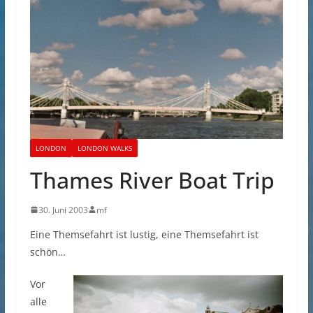
LONDON
LONDON WALKS
Thames River Boat Trip
30. Juni 2003
mf
Eine Themsefahrt ist lustig, eine Themsefahrt ist
schön…
Vor
alle